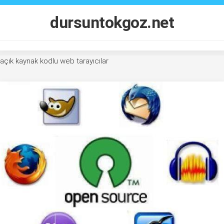
Skip
to
dursuntokgoz.net
content
açık kaynak kodlu web tarayıcılar