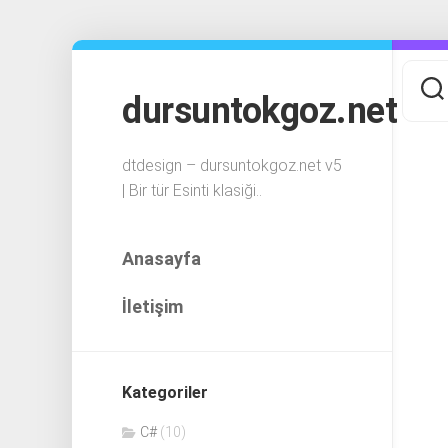
Skip
to
content
dursuntokgoz.net
dtdesign – dursuntokgoz.net v5
| Bir tür Esinti klasiği..
Anasayfa
İletişim
Kategoriler
C#
(10)