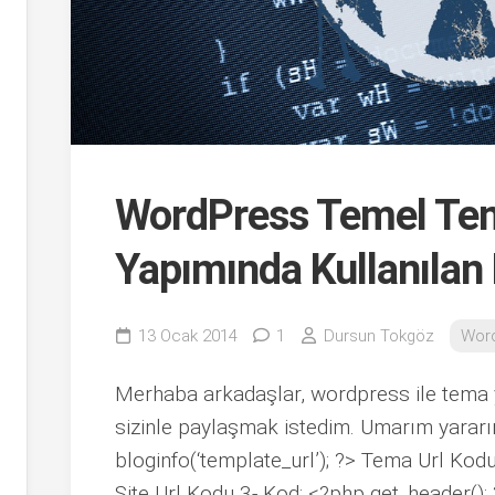
WordPress Temel Tem
Yapımında Kullanılan 
13 Ocak 2014
1
Dursun Tokgöz
Wor
Merhaba arkadaşlar, wordpress ile tema 
sizinle paylaşmak istedim. Umarım yararın
bloginfo(‘template_url’); ?> Tema Url Kodu 
Site Url Kodu 3- Kod: <?php get_header()