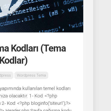
a Kodları (Tema
Kodlar)
dpress
Wordpress Tema
yapımında kullanılan temel kodları
ıza olacaktır. 1- Kod: <?php
2- Kod: <?php bloginfo(‘siteurl’);?>
; ?> Header.php Sayfa çağırma kodu