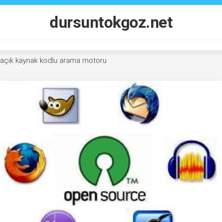
Skip
to
dursuntokgoz.net
content
açık kaynak kodlu arama motoru