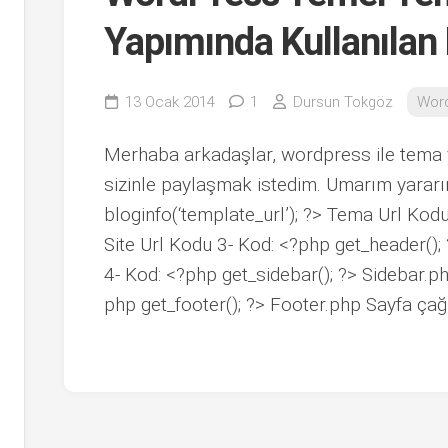
Yapımında Kullanılan 
13 Ocak 2014
1
Dursun Tokgöz
Wor
Merhaba arkadaşlar, wordpress ile tema 
sizinle paylaşmak istedim. Umarım yararın
bloginfo(‘template_url’); ?> Tema Url Kodu 
Site Url Kodu 3- Kod: <?php get_header()
4- Kod: <?php get_sidebar(); ?> Sidebar.p
php get_footer(); ?> Footer.php Sayfa çağ