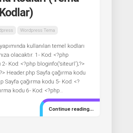
Kodlar)
dpress
Wordpress Tema
yapımında kullanılan temel kodları
ıza olacaktır. 1- Kod: <?php
2- Kod: <?php bloginfo(‘siteurl’);?>
; ?> Header.php Sayfa çağırma kodu
hp Sayfa çağırma kodu 5- Kod: <?
ırma kodu 6- Kod: <?php...
Continue reading...