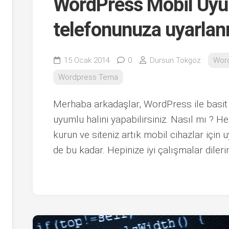
WordPress Mobil Uy
telefonunuza uyarlan
15 Ocak 2014
0
Dursun Tokgöz
Wor
Wordpress Tema
Merhaba arkadaşlar, WordPress ile basit b
uyumlu halini yapabilirsiniz. Nasıl mı ? H
kurun ve siteniz artık mobil cihazlar için 
de bu kadar. Hepinize iyi çalışmalar diler