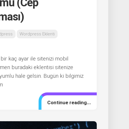
umu (Cep
ması)
dpress
Wordpress Eklenti
ir kaç ayar ile sitenizi mobil
emen buradaki eklentisi sitenize
uyumlu hale gelsin. Bugün ki bilgimiz
im
Continue reading...