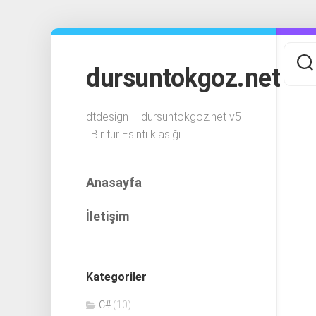
Skip
to
content
dursuntokgoz.net
dtdesign – dursuntokgoz.net v5
| Bir tür Esinti klasiği..
Anasayfa
İletişim
Kategoriler
C#
(10)