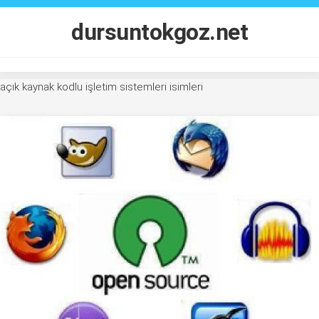
Skip
to
dursuntokgoz.net
content
açık kaynak kodlu işletim sistemleri isimleri