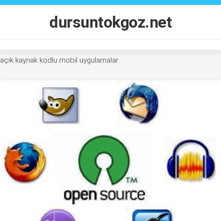
Skip
to
dursuntokgoz.net
content
açık kaynak kodlu mobil uygulamalar