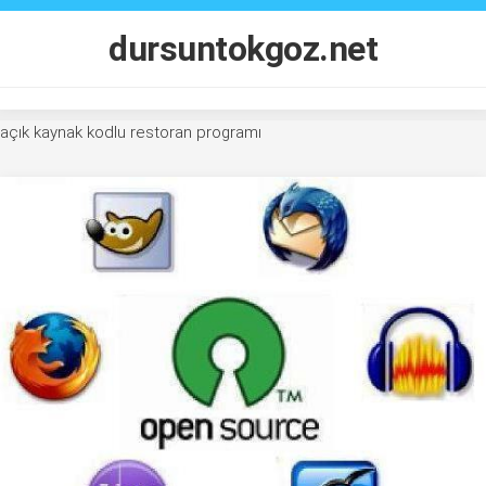
Skip
to
dursuntokgoz.net
content
açık kaynak kodlu restoran programı