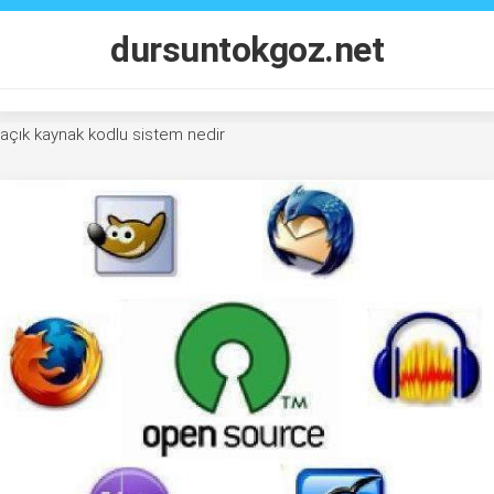
Skip
to
dursuntokgoz.net
content
açık kaynak kodlu sistem nedir