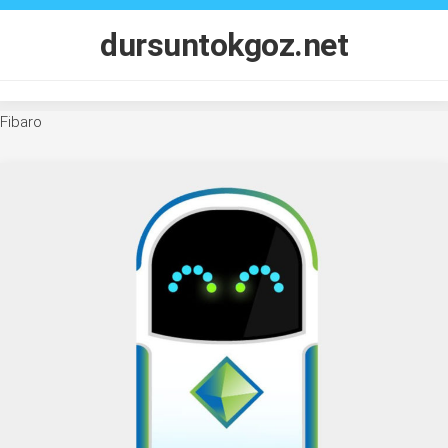
Skip
to
dursuntokgoz.net
content
Fibaro