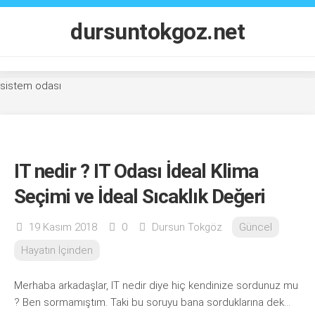
Skip
to
dursuntokgoz.net
content
sistem odası
IT nedir ? IT Odası İdeal Klima
Seçimi ve İdeal Sıcaklık Değeri
19 Kasım 2018
0
Dursun Tokgöz
Güncel
Hayatın İçinden
Merhaba arkadaşlar, IT nedir diye hiç kendinize sordunuz mu
? Ben sormamıştım. Taki bu soruyu bana sorduklarına dek…