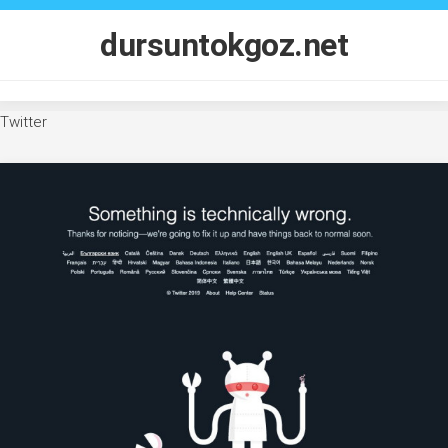
Skip
to
dursuntokgoz.net
content
Twitter