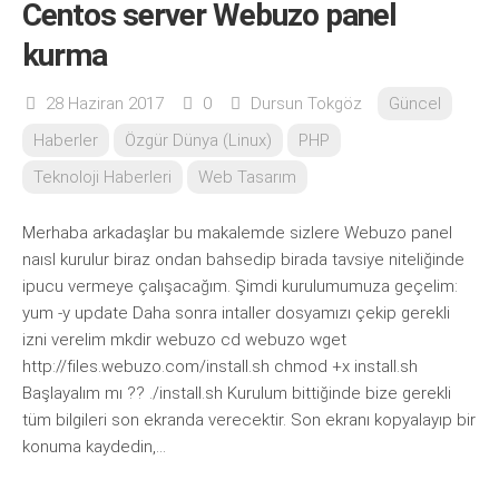
Centos server Webuzo panel
kurma
28 Haziran 2017
0
Dursun Tokgöz
Güncel
Haberler
Özgür Dünya (Linux)
PHP
Teknoloji Haberleri
Web Tasarım
Merhaba arkadaşlar bu makalemde sizlere Webuzo panel
naısl kurulur biraz ondan bahsedip birada tavsiye niteliğinde
ipucu vermeye çalışacağım. Şimdi kurulumumuza geçelim:
yum -y update Daha sonra intaller dosyamızı çekip gerekli
izni verelim mkdir webuzo cd webuzo wget
http://files.webuzo.com/install.sh chmod +x install.sh
Başlayalım mı ?? ./install.sh Kurulum bittiğinde bize gerekli
tüm bilgileri son ekranda verecektir. Son ekranı kopyalayıp bir
konuma kaydedin,...