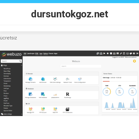
Skip
to
dursuntokgoz.net
content
ücretsiz