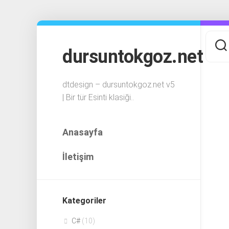
Skip
to
content
dursuntokgoz.net
dtdesign – dursuntokgoz.net v5
| Bir tür Esinti klasiği..
Anasayfa
İletişim
Kategoriler
C#
(10)