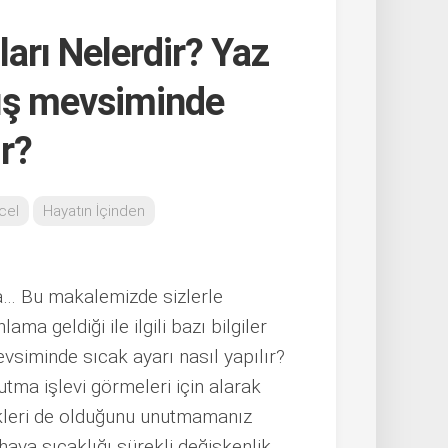
arı Nelerdir? Yaz
ış mevsiminde
ır?
cel
Hayatın İçinden
a… Bu makalemizde sizlerle
ma geldiği ile ilgili bazı bilgiler
siminde sıcak ayarı nasıl yapılır?
utma işlevi görmeleri için alarak
ikleri de olduğunu unutmamanız
ava sıcaklığı sürekli değişkenlik