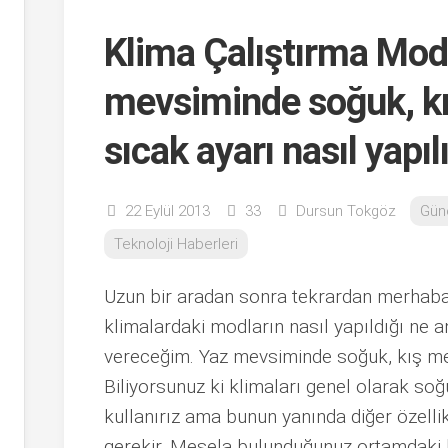
Klima Çalıştırma Modl
mevsiminde soğuk, k
sıcak ayarı nasıl yapıl
22 Eylül 2013
33
Dursun Tokgöz
Gün
Teknoloji Haberleri
Uzun bir aradan sonra tekrardan merhab
klimalardaki modların nasıl yapıldığı ne anla
vereceğim. Yaz mevsiminde soğuk, kış mev
Biliyorsunuz ki klimaları genel olarak soğ
kullanırız ama bunun yanında diğer özell
gerekir. Mesela bulunduğunuz ortamdaki h