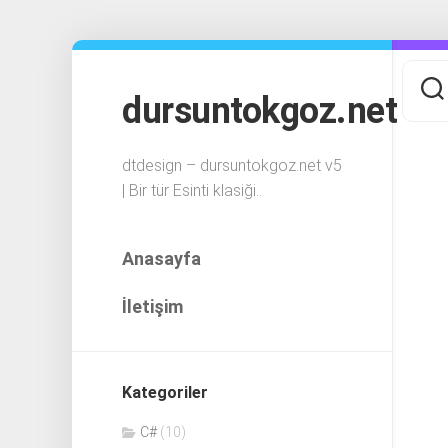
Skip
to
content
dursuntokgoz.net
dtdesign – dursuntokgoz.net v5
| Bir tür Esinti klasiği..
Anasayfa
İletişim
Kategoriler
C#
(10)