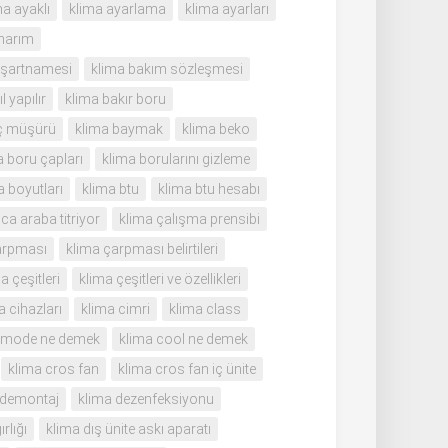
ma ayaklı
klima ayarlama
klima ayarları
narım
 şartnamesi
klima bakım sözleşmesi
 yapılır
klima bakır boru
ç müşürü
klima baymak
klima beko
a boru çapları
klima borularını gizleme
a boyutları
klima btu
klima btu hesabı
ca araba titriyor
klima çalışma prensibi
arpması
klima çarpması belirtileri
a çeşitleri
klima çeşitleri ve özellikleri
a cihazları
klima cimri
klima class
l mode ne demek
klima cool ne demek
klima cros fan
klima cros fan iç ünite
 demontaj
klima dezenfeksiyonu
rlığı
klima dış ünite askı aparatı