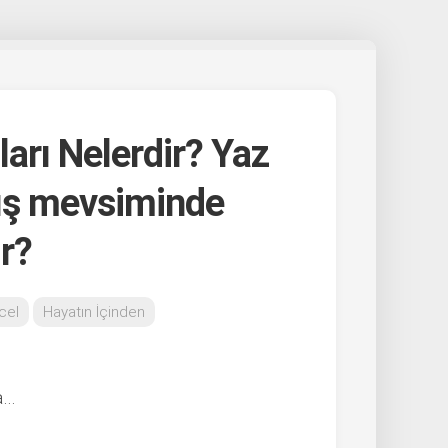
arı Nelerdir? Yaz
ış mevsiminde
ır?
cel
Hayatın İçinden
a…