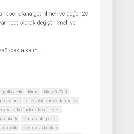
r cool olana getirilmeli ve değer 20
r heat olarak değiştirilmeli ve
ğlıcakla kalın..
ngi ülkededir
klima
klima 12000
llı kumanda
klima akıllı kumanda kodları
klima alırken nelere dikkat etmeli
a anakartı
klima analog nedir
ma arçelik
klima arıza kodları