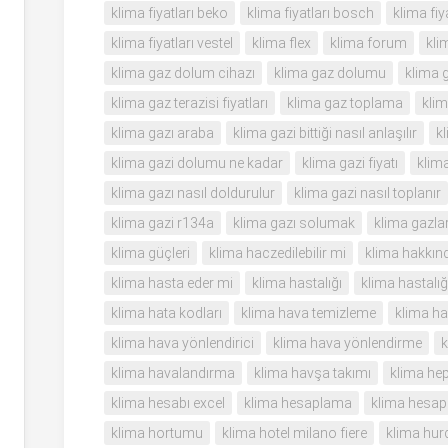
klima fiyatları beko
klima fiyatları bosch
klima fi
klima fiyatları vestel
klima flex
klima forum
kli
klima gaz dolum cihazı
klima gaz dolumu
klima 
klima gaz terazisi fiyatları
klima gaz toplama
klim
klima gazı araba
klima gazi bittiği nasıl anlaşılır
k
klima gazi dolumu ne kadar
klima gazi fiyatı
klima
klima gazı nasıl doldurulur
klima gazi nasıl toplanır
klima gazi r134a
klima gazı solumak
klima gazlar
klima güçleri
klima haczedilebilir mi
klima hakkınd
klima hasta eder mi
klima hastalığı
klima hastalığ
klima hata kodları
klima hava temizleme
klima h
klima hava yönlendirici
klima hava yönlendirme
k
klima havalandırma
klima havşa takımı
klima he
klima hesabı excel
klima hesaplama
klima hesap
klima hortumu
klima hotel milano fiere
klima hur