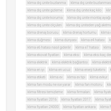
klima dış ünite buzlanma
klima dış ünite buzlanmas
klima dış ünite gizleme
klima dış ünite kaç kilo
kli
klima dış ünite koruma
klima dış ünite montaj ayağı
klima dış ünite ölçüleri
klima dış üniteden yağ akıtm
klima drenaj borusu
klima drenaj hortumu
klima
klima düğmesi
klima dünyası
klima e4 hatası
k
klima e6 hatası nasıl giderilir
klima e7 hatası
klima
klima ekovat fiyatları
klima eksi
klima eksi kaç de
klima elektrik
klima elektrik bağlantısı
klima elektri
klima en iyi
klima en ucuz
klima enerji tüketimi
klima etiketi
klima ev
klima ev tipi
klima evkur
klima fan modu ne ise yarar
klima fan motoru
kl
klima filtresi temizleme
klima firmaları
klima fiyatı
klima fiyatları 2016
klima fiyatları 2017
klima fiya
klima fiyatları 24000
klima fiyatları ankara
klima f