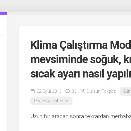
Klima Çalıştırma Modl
mevsiminde soğuk, k
sıcak ayarı nasıl yapıl
22 Eylül 2013
33
Dursun Tokgöz
Gün
Teknoloji Haberleri
Uzun bir aradan sonra tekrardan merhab