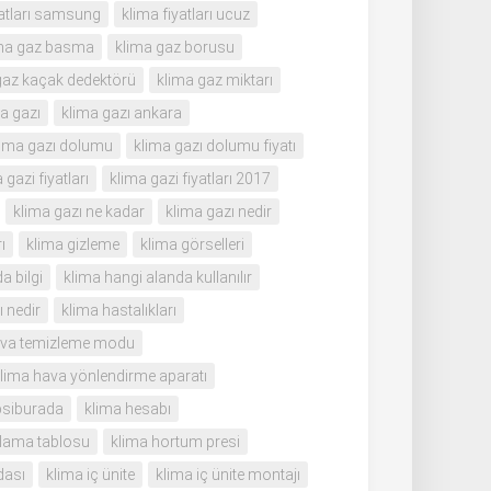
yatları samsung
klima fiyatları ucuz
ma gaz basma
klima gaz borusu
gaz kaçak dedektörü
klima gaz miktarı
a gazı
klima gazı ankara
lima gazı dolumu
klima gazı dolumu fiyatı
 gazi fiyatları
klima gazi fiyatları 2017
klima gazı ne kadar
klima gazı nedir
ı
klima gizleme
klima görselleri
a bilgi
klima hangi alanda kullanılır
ı nedir
klima hastalıkları
ava temizleme modu
lima hava yönlendirme aparatı
psiburada
klima hesabı
lama tablosu
klima hortum presi
dası
klima iç ünite
klima iç ünite montajı