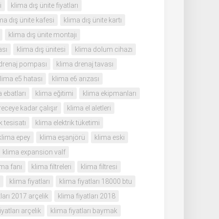
i
klima dış ünite fiyatları
ma dış ünite kafesi
klima dış ünite kartı
klima dış ünite montajı
ası
klima dış ünitesi
klima dolum cihazı
 drenaj pompası
klima drenaj tavası
lima e5 hatası
klima e6 arızası
 ebatları
klima eğitimi
klima ekipmanları
receye kadar çalışır
klima el aletleri
k tesisatı
klima elektrik tüketimi
klima epey
klima eşanjörü
klima eski
klima expansion valf
ima fanı
klima filtreleri
klima filtresi
klima fiyatları
klima fiyatları 18000 btu
tları 2017 arçelik
klima fiyatları 2018
iyatları arçelik
klima fiyatları baymak