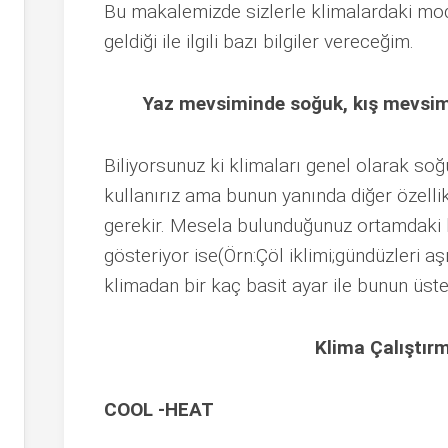
Bu makalemizde sizlerle klimalardaki mod
geldiği ile ilgili bazı bilgiler vereceğim.
Yaz mevsiminde soğuk, kış mevsimin
Biliyorsunuz ki klimaları genel olarak soğ
kullanırız ama bunun yanında diğer özell
gerekir. Mesela bulunduğunuz ortamdaki h
gösteriyor ise(Örn:Çöl iklimi;gündüzleri aş
klimadan bir kaç basit ayar ile bunun üstes
Klima Çalıştır
COOL -HEAT