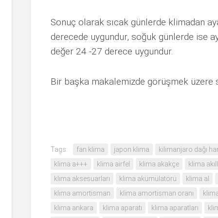
Sonuç olarak sıcak günlerde klimadan aya
derecede uygundur, soğuk günlerde ise aya
değer 24 -27 derece uygundur.
Bir başka makalemizde görüşmek üzere sa
Tags:
fan klima
japon klima
kilimanjaro dağı ha
klima a+++
klima airfel
klima akakçe
klima akı
klima aksesuarları
klima akümülatörü
klima al
klima amortisman
klima amortisman oranı
klim
klima ankara
klima aparatı
klima aparatları
kli