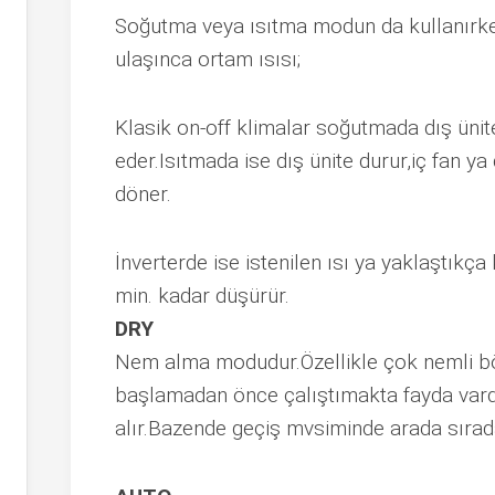
Soğutma veya ısıtma modun da kullanırken 
ulaşınca ortam ısısı;
Klasik on-off klimalar soğutmada dış ünit
eder.Isıtmada ise dış ünite durur,iç fan y
döner.
İnverterde ise istenilen ısı ya yaklaştık
min. kadar düşürür.
DRY
Nem alma modudur.Özellikle çok nemli b
başlamadan önce çalıştımakta fayda vardı
alır.Bazende geçiş mvsiminde arada sırada 