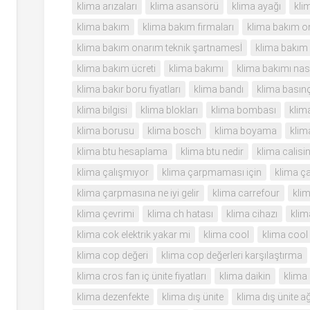
klima arızaları
klima asansörü
klima ayağı
kli
klima bakım
klima bakım firmaları
klima bakım o
klima bakım onarım teknik şartnamesİ
klima bakım
klima bakım ücreti
klima bakımı
klima bakımı nasıl
klima bakır boru fiyatları
klima bandı
klima basın
klima bilgisi
klima blokları
klima bombası
klim
klima borusu
klima bosch
klima boyama
klim
klima btu hesaplama
klima btu nedir
klima calisin
klima çalışmıyor
klima çarpmaması için
klima ç
klima çarpmasına ne iyi gelir
klima carrefour
klim
klima çevrimi
klima ch hatası
klima cihazı
klim
klima cok elektrik yakar mi
klima cool
klima coo
klima cop değeri
klima cop değerleri karşılaştırma
klima cros fan iç ünite fiyatları
klima daikin
klima
klima dezenfekte
klima dış ünite
klima dış ünite ağı