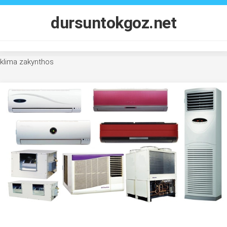
Skip
to
dursuntokgoz.net
content
klima zakynthos