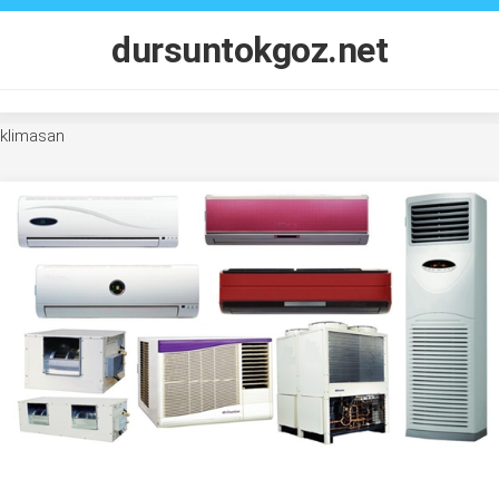
Skip
to
dursuntokgoz.net
content
klimasan