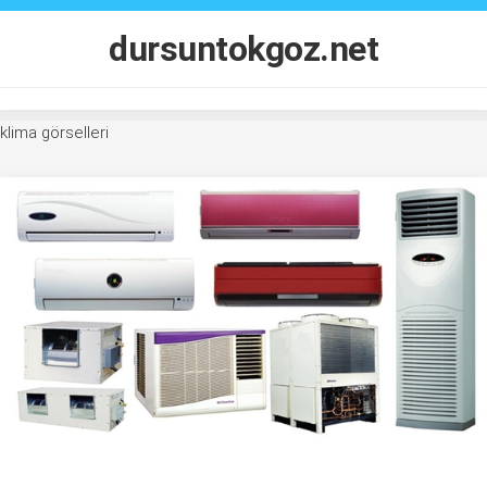
Skip
to
dursuntokgoz.net
content
klima görselleri