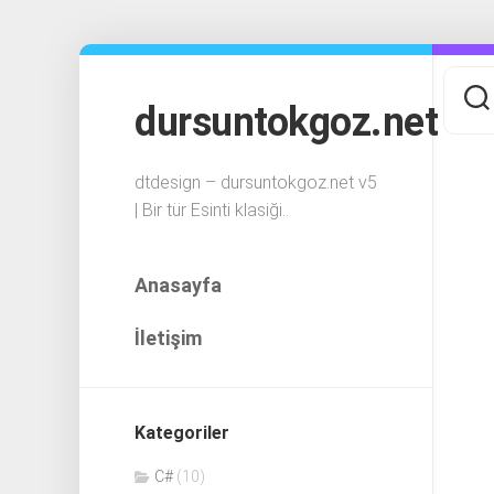
Skip
to
content
dursuntokgoz.net
dtdesign – dursuntokgoz.net v5
| Bir tür Esinti klasiği..
Anasayfa
İletişim
Kategoriler
C#
(10)