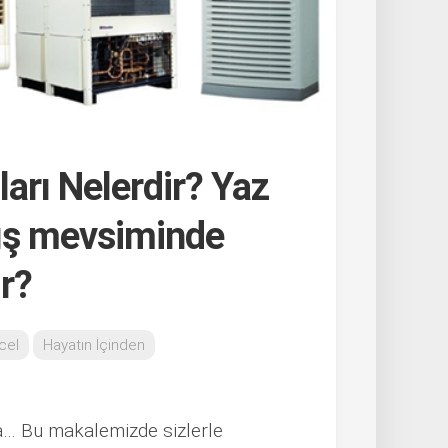
arı Nelerdir? Yaz
ış mevsiminde
ır?
cel
Hayatın İçinden
a… Bu makalemizde sizlerle