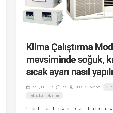
Klima Çalıştırma Modl
mevsiminde soğuk, k
sıcak ayarı nasıl yapıl
22 Eylül 2013
33
Dursun Tokgöz
Gün
Teknoloji Haberleri
Uzun bir aradan sonra tekrardan merhab