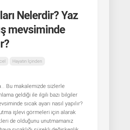
arı Nelerdir? Yaz
ış mevsiminde
ır?
cel
Hayatın İçinden
a… Bu makalemizde sizlerle
ma geldiği ile ilgili bazı bilgiler
siminde sıcak ayarı nasıl yapılır?
utma işlevi görmeleri için alarak
ikleri de olduğunu unutmamanız
ava sıcaklığı sürekli değişkenlik