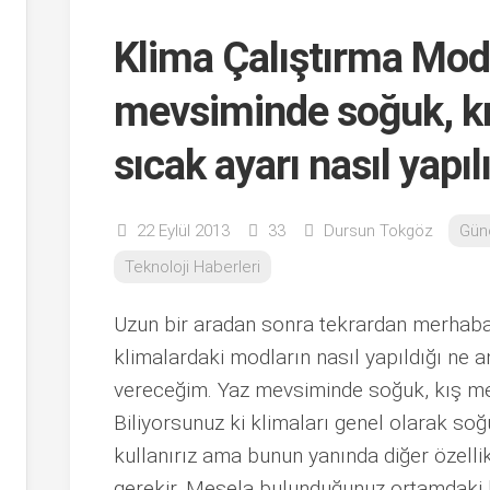
Klima Çalıştırma Modl
mevsiminde soğuk, k
sıcak ayarı nasıl yapıl
22 Eylül 2013
33
Dursun Tokgöz
Gün
Teknoloji Haberleri
Uzun bir aradan sonra tekrardan merhab
klimalardaki modların nasıl yapıldığı ne anla
vereceğim. Yaz mevsiminde soğuk, kış mev
Biliyorsunuz ki klimaları genel olarak soğ
kullanırız ama bunun yanında diğer özell
gerekir. Mesela bulunduğunuz ortamdaki h