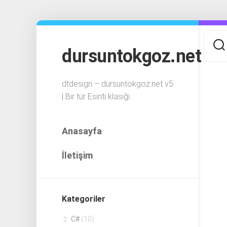
Skip
to
content
dursuntokgoz.net
dtdesign – dursuntokgoz.net v5
| Bir tür Esinti klasiği..
Anasayfa
İletişim
Kategoriler
C#
(10)