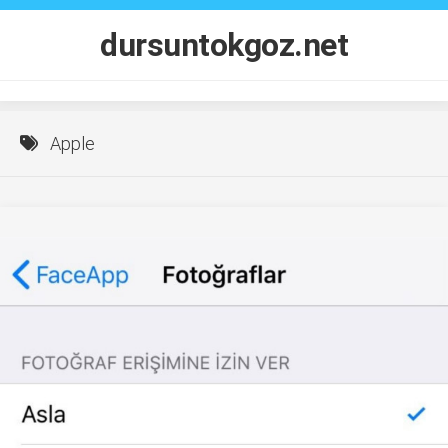
Skip
to
dursuntokgoz.net
content
Apple